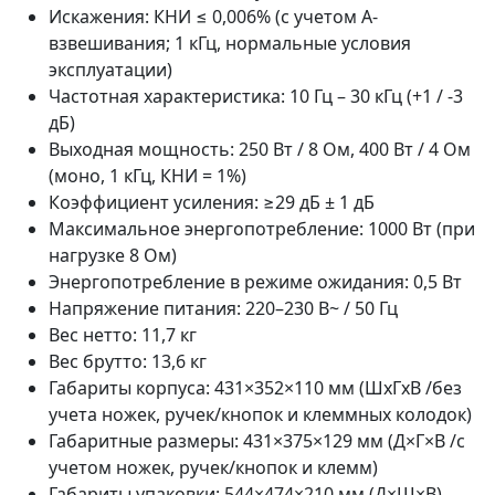
Искажения: КНИ ≤ 0,006% (с учетом А-
взвешивания; 1 кГц, нормальные условия
эксплуатации)
Частотная характеристика: 10 Гц – 30 кГц (+1 / -3
дБ)
Выходная мощность: 250 Вт / 8 Ом, 400 Вт / 4 Ом
(моно, 1 кГц, КНИ = 1%)
Коэффициент усиления: ≥29 дБ ± 1 дБ
Максимальное энергопотребление: 1000 Вт (при
нагрузке 8 Ом)
Энергопотребление в режиме ожидания: 0,5 Вт
Напряжение питания: 220–230 В~ / 50 Гц
Вес нетто: 11,7 кг
Вес брутто: 13,6 кг
Габариты корпуса: 431×352×110 мм (ШхГхВ /без
учета ножек, ручек/кнопок и клеммных колодок)
Габаритные размеры: 431×375×129 мм (Д×Г×В /с
учетом ножек, ручек/кнопок и клемм)
Габариты упаковки: 544×474×210 мм (Д×Ш×В)