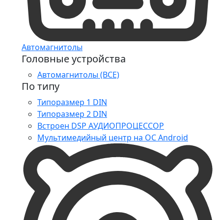
Автомагнитолы
Головные устройства
Автомагнитолы (ВСЕ)
По типу
Типоразмер 1 DIN
Типоразмер 2 DIN
Встроен DSP АУДИОПРОЦЕССОР
Мультимедийный центр на ОС Android