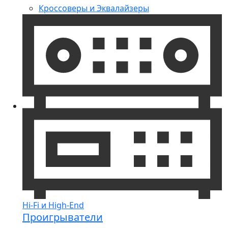
Кроссоверы и Эквалайзеры
Hi-Fi и High-End
Проигрыватели