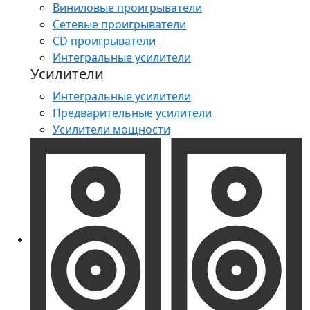
Виниловые проигрыватели
Сетевые проигрыватели
CD проигрыватели
Интегральные усилители
Усилители
Интегральные усилители
Предварительные усилители
Усилители мощности