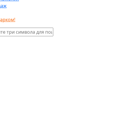
даж
дарком!