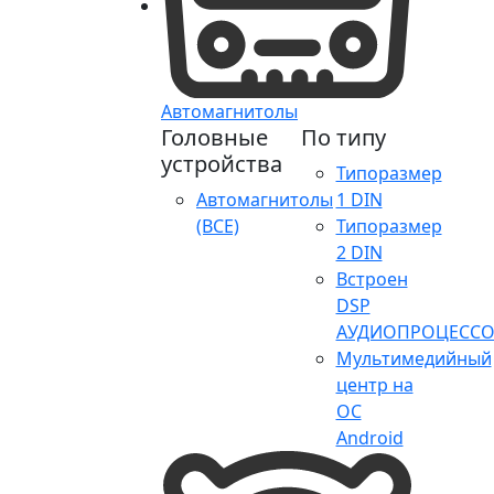
Автомагнитолы
Головные
По типу
устройства
Типоразмер
Автомагнитолы
1 DIN
(ВСЕ)
Типоразмер
2 DIN
Встроен
DSP
АУДИОПРОЦЕССО
Мультимедийный
центр на
ОС
Android