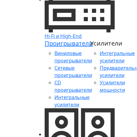
Hi-Fi и High-End
Проигрыватели
Усилители
Виниловые
Интегральные
проигрыватели
усилители
Сетевые
Предваритель
проигрыватели
усилители
CD
Усилители
проигрыватели
мощности
Интегральные
усилители