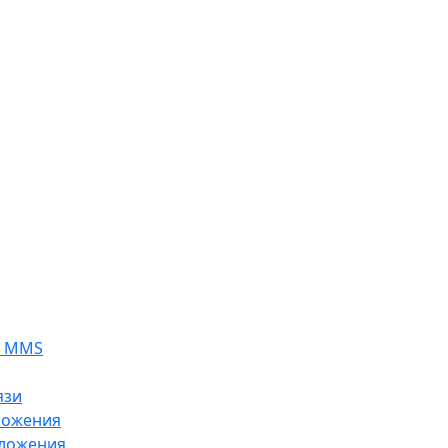
я MMS
язи
ложения
ложения