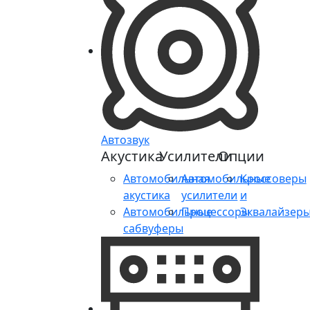
Автозвук
Акустика
Усилители
Опции
Автомобильная
Автомобильные
Кроссоверы
акустика
усилители
и
Автомобильные
Процессоры
Эквалайзер
сабвуферы