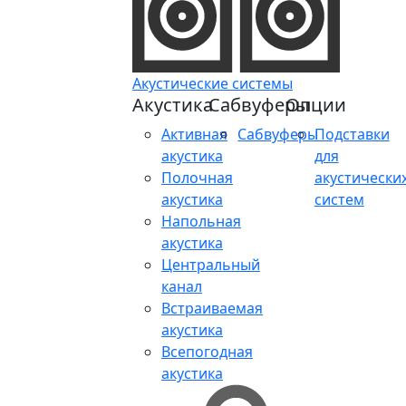
Акустические системы
Акустика
Сабвуферы
Опции
Активная
Сабвуферы
Подставки
акустика
для
Полочная
акустически
акустика
систем
Напольная
акустика
Центральный
канал
Встраиваемая
акустика
Всепогодная
акустика