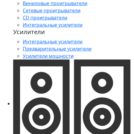
Виниловые проигрыватели
Сетевые проигрыватели
CD проигрыватели
Интегральные усилители
Усилители
Интегральные усилители
Предварительные усилители
Усилители мощности