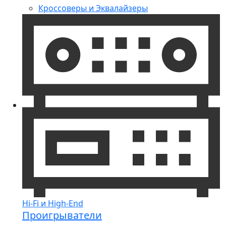
Кроссоверы и Эквалайзеры
Hi-Fi и High-End
Проигрыватели