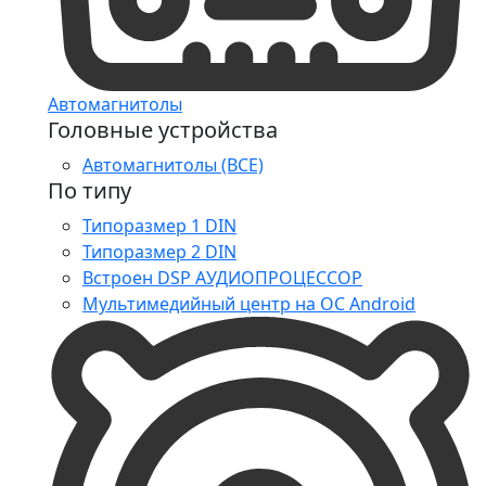
Автомагнитолы
Головные устройства
Автомагнитолы (ВСЕ)
По типу
Типоразмер 1 DIN
Типоразмер 2 DIN
Встроен DSP АУДИОПРОЦЕССОР
Мультимедийный центр на ОС Android